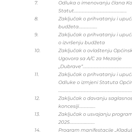
7.
Odluka o imenovanju člana Ko
Statut…………………………………………..….
8.
Zaključak o prihvatanju i upu
budžeta…………….…
9.
Zaključak o prihvatanju i upu
o izvršenju budžeta
10.
Zaključak o ovlaštenju Općins
Ugovora sa A/C za Mezarje
„Dubrave“……………………………………………
11.
Zaključak o prihvatanju i upu
Odluke o izmjeni Statuta Opći
…………………………………………………………………
12.
Zaključak o davanju saglasnos
koncesiji…………..…
13.
Zaključak o usvajanju progra
2025……………..………
14.
Program manifestacije „Kladu