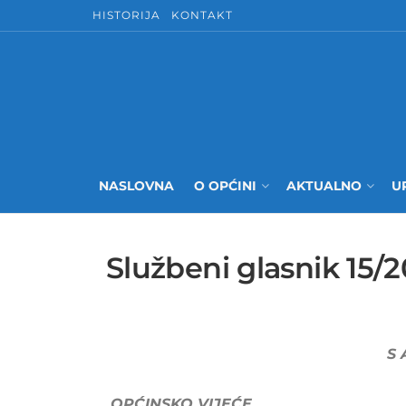
HISTORIJA
KONTAKT
NASLOVNA
O OPĆINI
AKTUALNO
U
Službeni glasnik 15/
S 
OPĆINSKO VIJEĆE