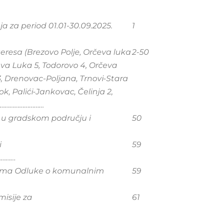
ja za period 01.01-30.09.2025.
1
teresa (Brezovo Polje, Orčeva luka
2-50
eva Luka 5, Todorovo 4, Orčeva
3, Drenovac-Poljana, Trnovi-Stara
k, Palići-Jankovac, Čelinja 2,
………………………
a u gradskom području i
50
i
59
…………
ama Odluke o komunalnim
59
misije za
61