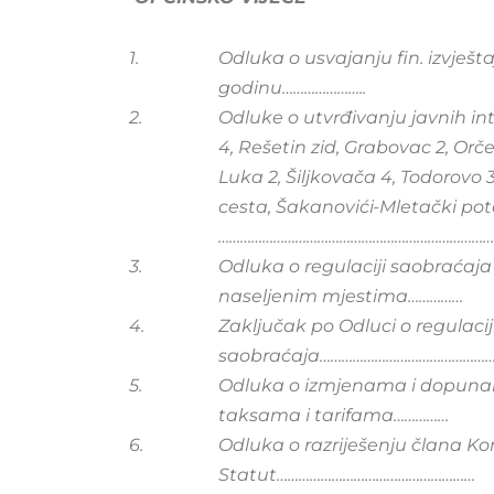
1.
Odluka o usvajanju fin. izvješta
godinu…………………..
2.
Odluke o utvrđivanju javnih in
4, Rešetin zid, Grabovac 2, Orč
Luka 2, Šiljkovača 4, Todorovo 
cesta, Šakanovići-Mletački poto
…………………………………………………………………
3.
Odluka o regulaciji saobraćaj
naseljenim mjestima……………
4.
Zaključak po Odluci o regulacij
saobraćaja………………………………………
5.
Odluka o izmjenama i dopun
taksama i tarifama……………
6.
Odluka o razriješenju člana Ko
Statut………………………………………………