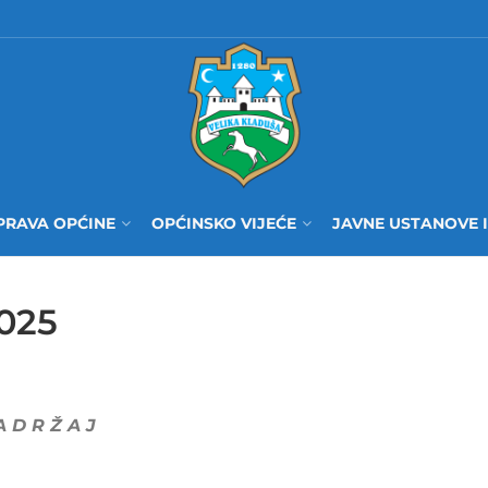
PRAVA OPĆINE
OPĆINSKO VIJEĆE
JAVNE USTANOVE 
2025
A D R Ž A J