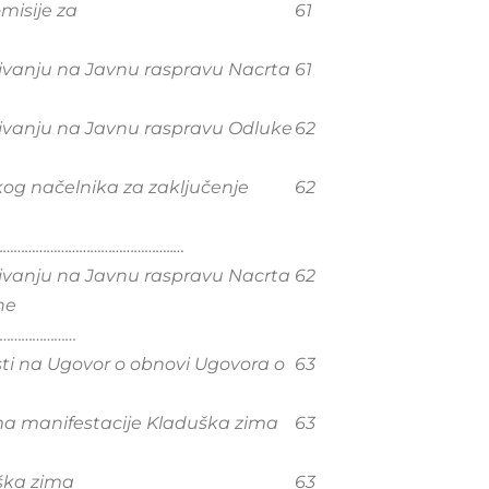
misije za
61
ćivanju na Javnu raspravu Nacrta
61
ćivanju na Javnu raspravu Odluke
62
kog načelnika za zaključenje
62
………………………………………..…
ćivanju na Javnu raspravu Nacrta
62
ne
…………………
ti na Ugovor o obnovi Ugovora o
63
ma manifestacije Kladuška zima
63
ška zima
63