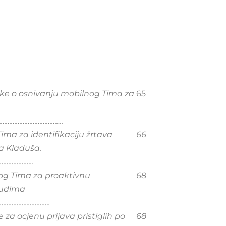
uke o osnivanju mobilnog Tima za
65
……………………………….
ma za identifikaciju žrtava
66
ka Kladuša.
……………..
og Tima za proaktivnu
68
ljudima
…………..………….
za ocjenu prijava pristiglih po
68