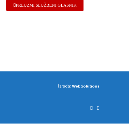
PREUZMI SLUŽBENI GLASNIK
Izrada:
WebSolutions