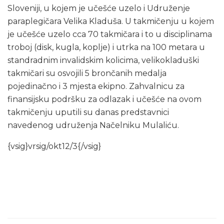
Sloveniji, u kojem je učešće uzelo i Udruženje
paraplegičara Velika Kladuša. U takmičenju u kojem
je učešće uzelo cca 70 takmičara i to u disciplinama
troboj (disk, kugla, koplje) i utrka na 100 metara u
standradnim invalidskim kolicima, velikokladuški
takmičari su osvojili 5 brončanih medalja
pojedinačno i 3 mjesta ekipno. Zahvalnicu za
finansijsku podršku za odlazak i učešće na ovom
takmičenju uputili su danas predstavnici
navedenog udruženja Načelniku Mulaliću.
{vsig}vrsig/okt12/3{/vsig}