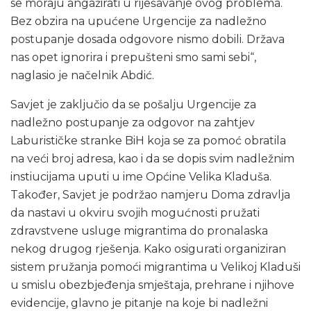
se moraju angažirati u riješavanje ovog problema.
Bez obzira na upućene Urgencije za nadležno
postupanje dosada odgovore nismo dobili. Država
nas opet ignorira i prepušteni smo sami sebi“,
naglasio je načelnik Abdić.
Savjet je zaključio da se pošalju Urgencije za
nadležno postupanje za odgovor na zahtjev
Laburističke stranke BiH koja se za pomoć obratila
na veći broj adresa, kao i da se dopis svim nadležnim
instiucijama uputi u ime Općine Velika Kladuša.
Također, Savjet je podržao namjeru Doma zdravlja
da nastavi u okviru svojih mogućnosti pružati
zdravstvene usluge migrantima do pronalaska
nekog drugog rješenja. Kako osigurati organiziran
sistem pružanja pomoći migrantima u Velikoj Kladuši
u smislu obezbjeđenja smještaja, prehrane i njihove
evidencije, glavno je pitanje na koje bi nadležni