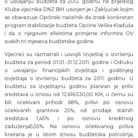
o usvajanju budžeta za 2012. godinu na prijedlog
Kluba vijećnika DNZ BiH usvojen je i Zaključak kojim
se obavezuje Općinski načelnik da izradi konkretan
program stabilizacije budžeta Općine Velika Kladuša
i da o njegovim efektima primjene informira OV
svakih tri mjeseca budžetske godine.
Vijećnici su razmatrali i usvojili Izvještaj o izvršenju
budžeta za period 01.01.-31.12.2011. godine i Odluku
o usvajanju financijskih izvještaja i godišnjeg
izvještaja o izvršenju budžeta za 2011. godinu. U
budžetu za izvještajnu godinu planiran je priliv
sredstava u iznosu od 12.616.530,00 KM, u čemu su
bili očekivani prihodi 68%, prilivi po osnovu
očekivanih grantova 25%, od prodaje stalnih
sredstava 1,45% i po osnovu kreditnog
zaduženja5,55%. Na osnovu očekivanog priliva
kreirana je u istom iznosu budžetska potrošnja,