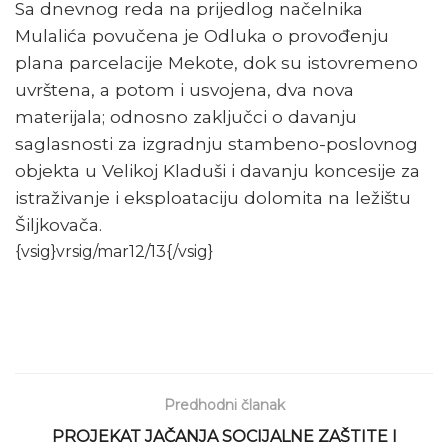
Sa dnevnog reda na prijedlog načelnika
Mulalića povučena je Odluka o provođenju
plana parcelacije Mekote, dok su istovremeno
uvrštena, a potom i usvojena, dva nova
materijala; odnosno zaključci o davanju
saglasnosti za izgradnju stambeno-poslovnog
objekta u Velikoj Kladuši i davanju koncesije za
istraživanje i eksploataciju dolomita na ležištu
Šiljkovača.
{vsig}vrsig/mar12/13{/vsig}
Predhodni članak
PROJEKAT JAČANJA SOCIJALNE ZAŠTITE I