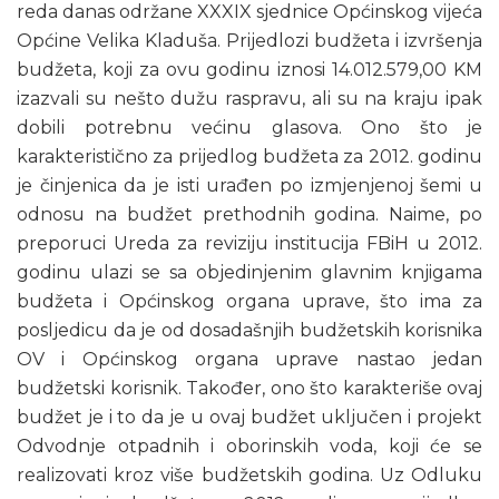
reda danas održane XXXIX sjednice Općinskog vijeća
Općine Velika Kladuša. Prijedlozi budžeta i izvršenja
budžeta, koji za ovu godinu iznosi 14.012.579,00 KM
izazvali su nešto dužu raspravu, ali su na kraju ipak
dobili potrebnu većinu glasova. Ono što je
karakteristično za prijedlog budžeta za 2012. godinu
je činjenica da je isti urađen po izmjenjenoj šemi u
odnosu na budžet prethodnih godina. Naime, po
preporuci Ureda za reviziju institucija FBiH u 2012.
godinu ulazi se sa objedinjenim glavnim knjigama
budžeta i Općinskog organa uprave, što ima za
posljedicu da je od dosadašnjih budžetskih korisnika
OV i Općinskog organa uprave nastao jedan
budžetski korisnik. Također, ono što karakteriše ovaj
budžet je i to da je u ovaj budžet uključen i projekt
Odvodnje otpadnih i oborinskih voda, koji će se
realizovati kroz više budžetskih godina. Uz Odluku