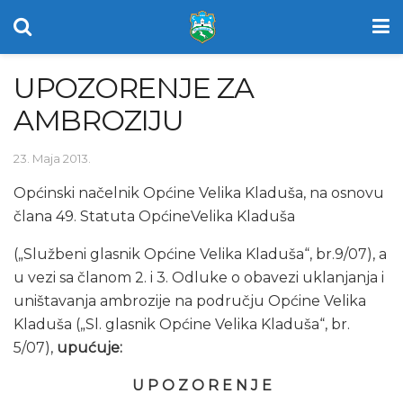
UPOZORENJE ZA
AMBROZIJU
23. Maja 2013.
Općinski načelnik Općine Velika Kladuša, na osnovu
člana 49. Statuta OpćineVelika Kladuša
(„Službeni glasnik Općine Velika Kladuša“, br.9/07), a
u vezi sa članom 2. i 3. Odluke o obavezi uklanjanja i
uništavanja ambrozije na području Općine Velika
Kladuša („Sl. glasnik Općine Velika Kladuša“, br.
5/07),
upućuje:
U P O Z O R E N J E