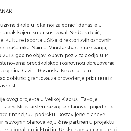
TANAK
luzivne škole u lokalnoj zajednici“ danas je u
tanak kojem su prisustvovali Nedžara Raič,
, kulture i sporta USK-a, direktori svih osnovnih
kog načelnika. Naime, Ministarstvo obrazovanja,
2012. godine objavilo Javni poziv za dodjelu 14
ustanovama predškolskog i osnovnog obrazovanja
čja općina Cazin i Bosanska Krupa koje u
 dobitnici grantova, za provođenje prioriteta iz
ivnosti.
ije ovog projekta u Velikoj Kladuši. Tako je
stave Ministarstvu razvojne planove i prijedloge
traže financijsku podršku. Dostavljene planove
ir razvojnih planova koju čine partneri u projektu:
ernational, projektni tim Unsko-sanskog kantona i