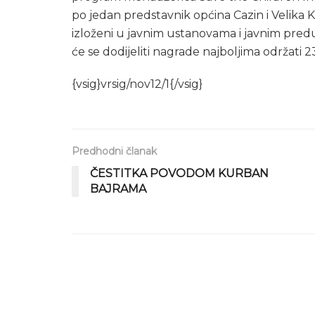
po jedan predstavnik općina Cazin i Velika Kl
izloženi u javnim ustanovama i javnim predu
će se dodijeliti nagrade najboljima održati 
{vsig}vrsig/nov12/1{/vsig}
Predhodni članak
ČESTITKA POVODOM KURBAN
BAJRAMA