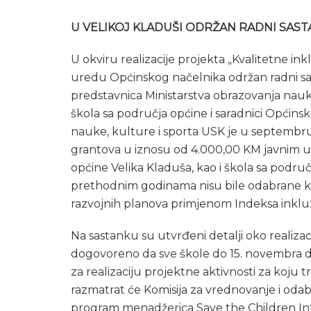
U VELIKOJ KLADUŠI ODRŽAN RADNI SAS
U okviru realizacije projekta „Kvalitetne ink
uredu Općinskog načelnika održan radni sas
predstavnica Ministarstva obrazovanja nauke
škola sa područja općine i saradnici Općins
nauke, kulture i sporta USK je u septembru 
grantova u iznosu od 4.000,00 KM javnim 
općine Velika Kladuša, kao i škola sa podru
prethodnim godinama nisu bile odabrane kao
razvojnih planova primjenom Indeksa inkluz
Na sastanku su utvrđeni detalji oko realizac
dogovoreno da sve škole do 15. novembra do
za realizaciju projektne aktivnosti za koju 
razmatrat će Komisija za vrednovanje i odab
program menadžerica Save the Children Int