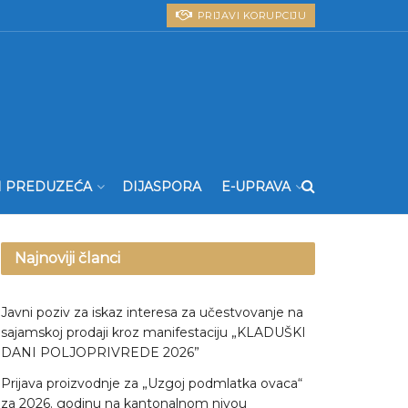
PRIJAVI KORUPCIJU
I PREDUZEĆA
DIJASPORA
E-UPRAVA
Najnoviji članci
Javni poziv za iskaz interesa za učestvovanje na
sajamskoj prodaji kroz manifestaciju „KLADUŠKI
DANI POLJOPRIVREDE 2026”
Prijava proizvodnje za „Uzgoj podmlatka ovaca“
za 2026. godinu na kantonalnom nivou