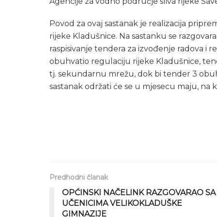
Agencije za vodno područje sliva rijeke Sav
Povod za ovaj sastanak je realizacija priprem
rijeke Kladušnice. Na sastanku se razgovar
raspisivanje tendera za izvođenje radova i 
obuhvatio regulaciju rijeke Kladušnice, ten
tj. sekundarnu mrežu, dok bi tender 3 obuh
sastanak održati će se u mjesecu maju, na ko
Predhodni članak
OPĆINSKI NAČELINK RAZGOVARAO SA
UČENICIMA VELIKOKLADUŠKE
GIMNAZIJE