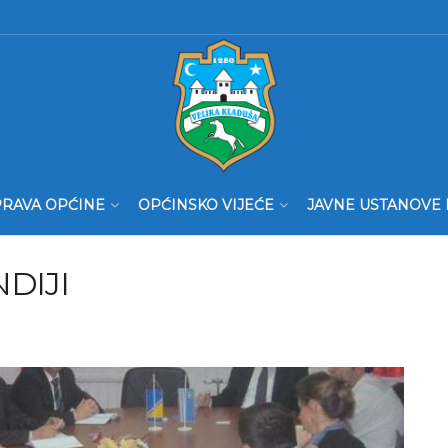
RAVA OPĆINE
OPĆINSKO VIJEĆE
JAVNE USTANOVE 
DIJI