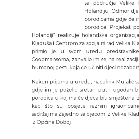
sa područja Velike
Holandiju. Odmor djec
porodicama gdje će im
porodice. Projekat p
Holandiji“ realizuje holandska organizaci
Kladuša i Centrom za socijalni rad Velika Kl
primio je u svom uredu predstavnike
Coopmansoma, zahvalio im se na realizaciji o
humanoj gesti, koja će učiniti djeci nezabo
Nakon prijema u uredu, načelnik Mulalić sas
gdje im je poželio sretan put i ugodan b
porodica u kojima će djeca biti smještena,
kao što su posjete raznim igraonica
sadržajima.Zajedno sa djecom iz Velike Kla
iz Općine Doboj.