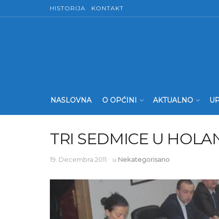
HISTORIJA
KONTAKT
NASLOVNA
O OPĆINI
AKTUALNO
UP
TRI SEDMICE U HOLAN
19. Decembra 2011.
u
Nekategorisano