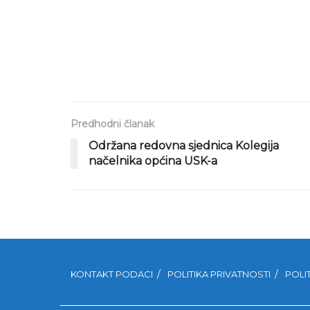
Predhodni članak
Održana redovna sjednica Kolegija
načelnika općina USK-a
KONTAKT PODACI
POLITIKA PRIVATNOSTI
POLI