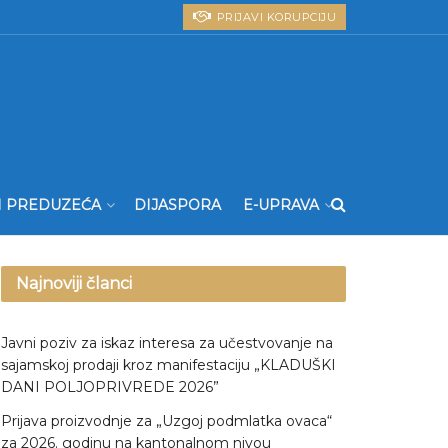
PRIJAVI KORUPCIJU
I PREDUZEĆA
DIJASPORA
E-UPRAVA
Najnoviji članci
Javni poziv za iskaz interesa za učestvovanje na
sajamskoj prodaji kroz manifestaciju „KLADUŠKI
DANI POLJOPRIVREDE 2026”
Prijava proizvodnje za „Uzgoj podmlatka ovaca“
za 2026. godinu na kantonalnom nivou