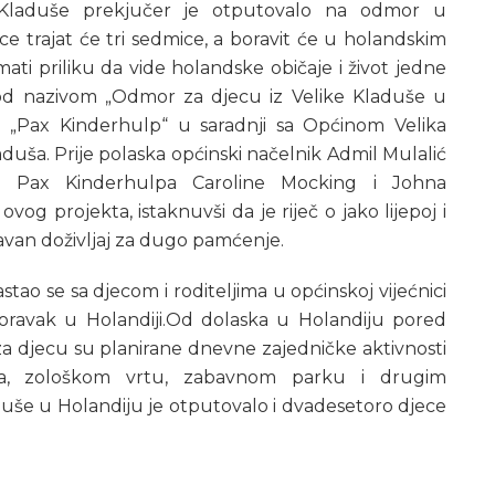
 Kladuše prekjučer je otputovalo na odmor u
e trajat će tri sedmice, a boravit će u holandskim
ati priliku da vide holandske običaje i život jedne
od nazivom „Odmor za djecu iz Velike Kladuše u
ja „Pax Kinderhulp“ u saradnji sa Općinom Velika
aduša. Prije polaska općinski načelnik Admil Mulalić
 Pax Kinderhulpa Caroline Mocking i Johna
vog projekta, istaknuvši da je riječ o jako lijepoj i
ravan doživljaj za dugo pamćenje.
tao se sa djecom i roditeljima u općinskoj vijećnici
oravak u Holandiji.Od dolaska u Holandiju pored
 za djecu su planirane dnevne zajedničke aktivnosti
ma, zološkom vrtu, zabavnom parku i drugim
duše u Holandiju je otputovalo i dvadesetoro djece