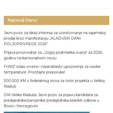
Najnoviji članci
Javni poziv za iskaz interesa za učestvovanje na sajamskoj
prodaji kroz manifestaciju „KLADUŠKI DANI
POLJOPRIVREDE 2026”
Prijava proizvodnje za „Uzgoj podmlatka ovaca“ za 2026.
godinu na kantonalnom nivou
FHMZ izdao crveno i narandžasto upozorenje za visoke
temperature: Pročitajte preporuke!
300.000 KM s federalnog nivoa za četiri projekta u Velikoj
Kladuši
OIK Velika Kladuša: Javni poziv za prijavu kandidata za
predsjednike/zamjenike predsjednika biračkih odbora u
Bosni i Hercegovini