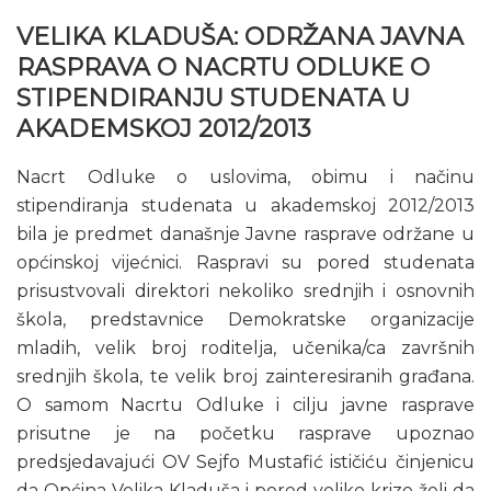
VELIKA KLADUŠA: ODRŽANA JAVNA
RASPRAVA O NACRTU ODLUKE O
STIPENDIRANJU STUDENATA U
AKADEMSKOJ 2012/2013
Nacrt Odluke o uslovima, obimu i načinu
stipendiranja studenata u akademskoj 2012/2013
bila je predmet današnje Javne rasprave održane u
općinskoj vijećnici. Raspravi su pored studenata
prisustvovali direktori nekoliko srednjih i osnovnih
škola, predstavnice Demokratske organizacije
mladih, velik broj roditelja, učenika/ca završnih
srednjih škola, te velik broj zainteresiranih građana.
O samom Nacrtu Odluke i cilju javne rasprave
prisutne je na početku rasprave upoznao
predsjedavajući OV Sejfo Mustafić ističiću činjenicu
da Općina Velika Kladuša i pored velike krize želi da