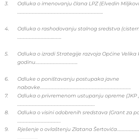
3.
Odluka o imenovanju člana LPZ (Elvedin Miljkovi
………………………………………………………………………..
4.
Odluka o rashodovanju stalnog sredstva (cisterna
……………………………..……..
5.
Odluka o izradi Strategije razvoja Općine Velika
godinu…………………………………..
6.
Odluke o poništavanju postupaka javne
nabavke…………………………………………………………………………….
7.
Odluka o privremenom ustupanju opreme (JKP „
…………………………………………………………………
8.
Odluka o visini odobrenih sredstava (Grant za p
……………………………………
9.
Rješenje o ovlaštenju Zlatana Šertovića……………
………………..