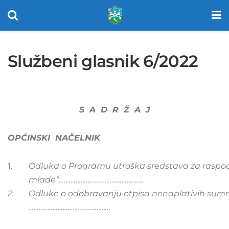
Službeni glasnik 6/2022
S A D R Ž A J
OPĆINSKI NAČELNIK
1.
Odluka o Programu utroška sredstava za raspod
mlade“…………………………………………..
2.
Odluke o odobravanju otpisa nenaplativih sumnji
…………………………………………