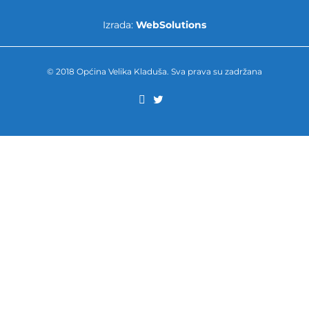
Izrada:
WebSolutions
© 2018 Općina Velika Kladuša. Sva prava su zadržana