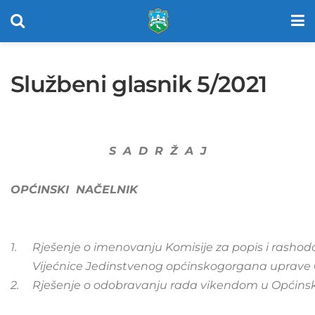
Službeni glasnik 5/2021
S A D R Ž A J
OPĆINSKI NAČELNIK
1.
Rješenje
o imenovanju Komisije za popis i rashod
Vijećnice Jedinstvenog općinskogorgana uprave 
2.
Rješenje o odobravanju rada vikendom u Općin