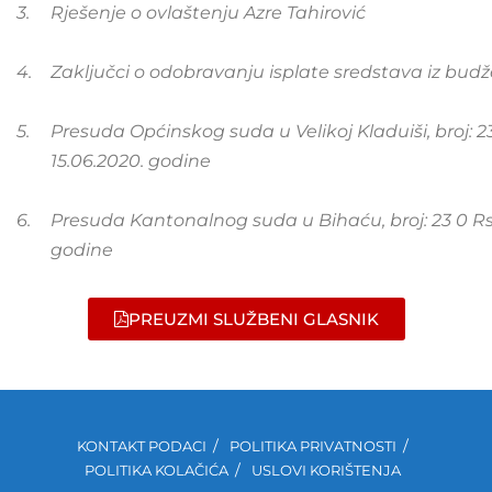
3.
Rješenje o ovlaštenju Azre Tahirović
4.
Zaključci o odobravanju isplate sredstava iz bud
5.
Presuda Općinskog suda u Velikoj Kladuiši, broj: 2
15.06.2020. godine
6.
Presuda Kantonalnog suda u Bihaću, broj: 23 0 Rs 
godine
PREUZMI SLUŽBENI GLASNIK
KONTAKT PODACI
POLITIKA PRIVATNOSTI
POLITIKA KOLAČIĆA
USLOVI KORIŠTENJA