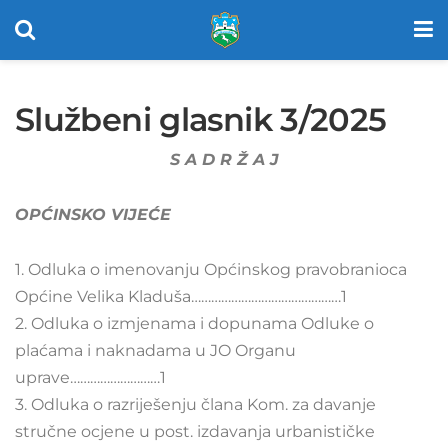
Službeni glasnik 3/2025
S A D R Ž A J
OPĆINSKO VIJEĆE
1. Odluka o imenovanju Općinskog pravobranioca
Općine Velika Kladuša………………………………………1
2. Odluka o izmjenama i dopunama Odluke o
plaćama i naknadama u JO Organu
uprave………………………1
3. Odluka o razriješenju člana Kom. za davanje
stručne ocjene u post. izdavanja urbanističke