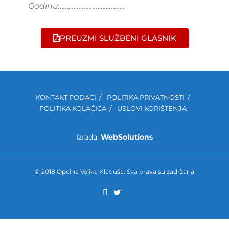
Godinu…………………………………
PREUZMI SLUŽBENI GLASNIK
KONTAKT PODACI
POLITIKA PRIVATNOSTI
POLITIKA KOLAČIĆA
USLOVI KORIŠTENJA
Izrada:
WebSolutions
© 2018 Općina Velika Kladuša. Sva prava su zadržana