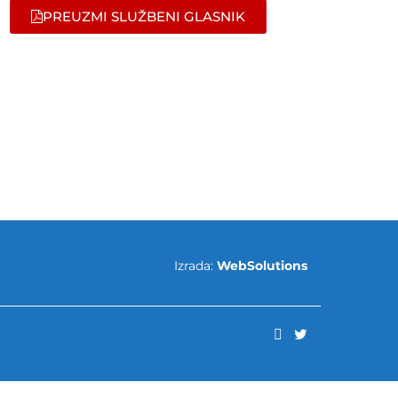
PREUZMI SLUŽBENI GLASNIK
Izrada:
WebSolutions