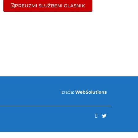
PREUZMI SLUŽBENI GLASNIK
Izrada:
WebSolutions