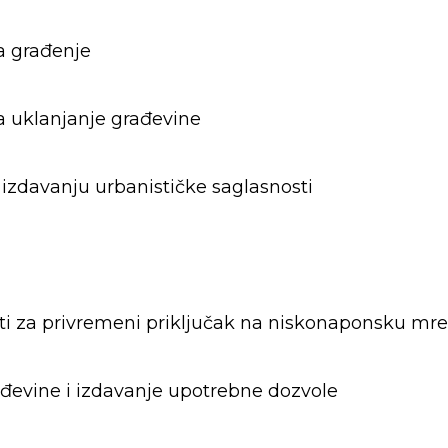
a građenje
a uklanjanje građevine
 izdavanju urbanističke saglasnosti
sti za privremeni priključak na niskonaponsku mr
ađevine i izdavanje upotrebne dozvole