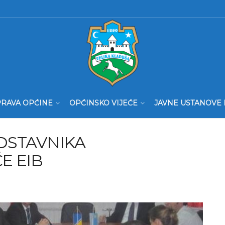
RAVA OPĆINE
OPĆINSKO VIJEĆE
JAVNE USTANOVE 
DSTAVNIKA
E EIB