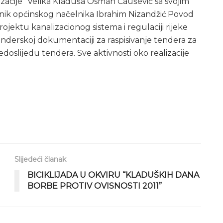
lizacije” Velika Kladuša Osman Čaušević sa svojim
nik općinskog načelnika Ibrahim Nizandžić.Povod
projektu kanalizacionog sistema i regulaciji rijeke
enderskoj dokumentaciji za raspisivanje tendera za
edoslijedu tendera. Sve aktivnosti oko realizacije
Slijedeći članak
BICIKLIJADA U OKVIRU “KLADUŠKIH DANA
BORBE PROTIV OVISNOSTI 2011”