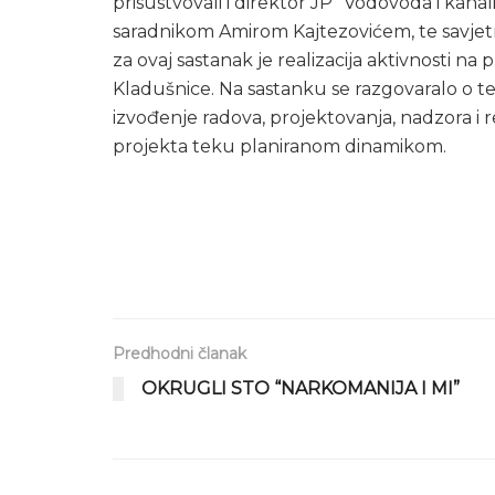
prisustvovali i direktor JP “Vodovoda i kana
saradnikom Amirom Kajtezovićem, te savjet
za ovaj sastanak je realizacija aktivnosti na 
Kladušnice. Na sastanku se razgovaralo o t
izvođenje radova, projektovanja, nadzora i r
projekta teku planiranom dinamikom.
Predhodni članak
OKRUGLI STO “NARKOMANIJA I MI”