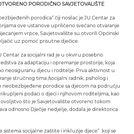
NO OTVORENO PORODIČNO SAVJETOVALIŠTE
ezbijeđenih porodica“ čiji nosilac je JU Centar za
storijama ove ustanove upriličeno svečano otvaranje
jecanjem vrpce, Savjetovalište su otvorili Općinski
eljačić uz pomoć prisutne dječice.
U Centar za socijalni rad je u okviru posebno
dstva za adaptaciju i opremanje prostorije, koja
no neosiguranu djecu i roditelje. Prva aktivnost u
ranje stručnog tima /socijalni radnik, psiholog i
alno neobezbijeđene porodice sa djecom na području
ikupljeni podaci o djeci i njihovom roditeljima, kao
ovoljstvo što je Savjetovalište otvoreno tokom
rava odnosno Dječije nedjelje, dodala je direktorica
istema socijalne zaštite i inkluzije djece“ koji se