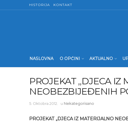
HISTORIJA
KONTAKT
NASLOVNA
O OPĆINI
AKTUALNO
UP
PROJEKAT „DJECA IZ
NEOBEZBIJEĐENIH P
5. Oktobra 2012.
u
Nekategorisano
PROJEKAT „DJECA IZ MATERIJALNO NEO