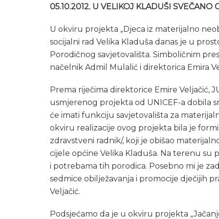
05.10.2012. U VELIKOJ KLADUŠI SVEČA
U okviru projekta „Djeca iz materijalno neob
socijalni rad Velika Kladuša danas je u pro
Porodičnog savjetovališta. Simboličnim presi
načelnik Admil Mulalić i direktorica Emira V
Prema riječima direktorice Emire Veljačić, J
usmjerenog projekta od UNICEF-a dobila sre
će imati funkciju savjetovališta za materijal
okviru realizacije ovog projekta bila je formi
zdravstveni radnik/, koji je obišao materij
cijele općine Velika Kladuša. Na terenu su pr
i potrebama tih porodica. Posebno mi je zad
sedmice obilježavanja i promocije dječijih p
Veljačić.
Podsjećamo da je u okviru projekta „Jačanje s