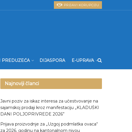
PRIJAVI KORUPCIJU
I PREDUZEĆA
DIJASPORA
E-UPRAVA
Najnoviji članci
Javni poziv za iskaz interesa za učestvovanje na
sajamskoj prodaji kroz manifestaciju „KLADUŠKI
DANI POLJOPRIVREDE 2026”
Prijava proizvodnje za „Uzgoj podmlatka ovaca“
za 2026. godinu na kantonalnom nivou