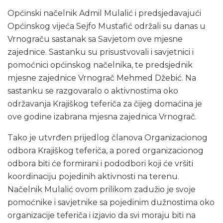
Općinski načelnik Admil Mulalić i predsjedavajući
Općinskog vijeća Sejfo Mustafić održali su danas u
Vrnograču sastanak sa Savjetom ove mjesne
zajednice. Sastanku su prisustvovali i savjetnici i
pomoćnici općinskog načelnika, te predsjednik
mjesne zajednice Vrnograč Mehmed Džebić. Na
sastanku se razgovaralo o aktivnostima oko
održavanja Krajiškog teferiča za čijeg domaćina je
ove godine izabrana mjesna zajednica Vrnograč.
Tako je utvrđen prijedlog članova Organizacionog
odbora Krajiškog teferiča, a pored organizacionog
odbora biti će formirani i pododbori koji će vršiti
koordinaciju pojedinih aktivnosti na terenu.
Načelnik Mulalić ovom prilikom zadužio je svoje
pomoćnike i savjetnike sa pojedinim dužnostima oko
organizacije teferiča i izjavio da svi moraju biti na