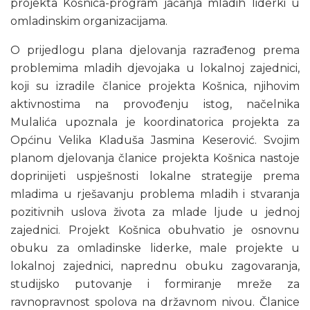
projekta Košnica-program jačanja mladih liderki u
omladinskim organizacijama.
O prijedlogu plana djelovanja razrađenog prema
problemima mladih djevojaka u lokalnoj zajednici,
koji su izradile članice projekta Košnica, njihovim
aktivnostima na provođenju istog, načelnika
Mulalića upoznala je koordinatorica projekta za
Općinu Velika Kladuša Jasmina Keserović. Svojim
planom djelovanja članice projekta Košnica nastoje
doprinijeti uspješnosti lokalne strategije prema
mladima u rješavanju problema mladih i stvaranja
pozitivnih uslova života za mlade ljude u jednoj
zajednici. Projekt Košnica obuhvatio je osnovnu
obuku za omladinske liderke, male projekte u
lokalnoj zajednici, naprednu obuku zagovaranja,
studijsko putovanje i formiranje mreže za
ravnopravnost spolova na državnom nivou. Članice