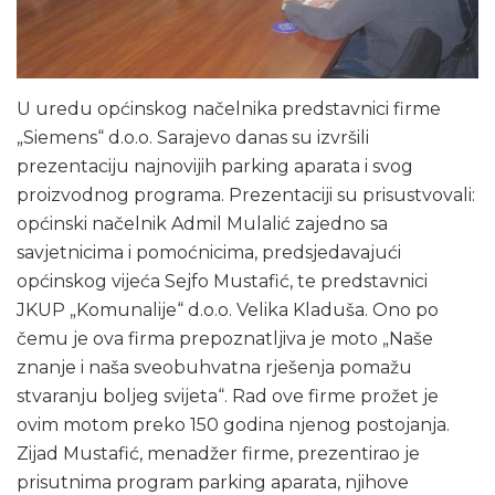
U uredu općinskog načelnika predstavnici firme
„Siemens“ d.o.o. Sarajevo danas su izvršili
prezentaciju najnovijih parking aparata i svog
proizvodnog programa. Prezentaciji su prisustvovali:
općinski načelnik Admil Mulalić zajedno sa
savjetnicima i pomoćnicima, predsjedavajući
općinskog vijeća Sejfo Mustafić, te predstavnici
JKUP „Komunalije“ d.o.o. Velika Kladuša. Ono po
čemu je ova firma prepoznatljiva je moto „Naše
znanje i naša sveobuhvatna rješenja pomažu
stvaranju boljeg svijeta“. Rad ove firme prožet je
ovim motom preko 150 godina njenog postojanja.
Zijad Mustafić, menadžer firme, prezentirao je
prisutnima program parking aparata, njihove