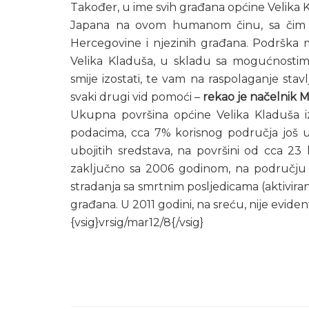
Također, u ime svih građana općine Velika Klad
Japana na ovom humanom činu, sa čim su j
Hercegovine i njezinih građana. Podrška
Velika Kladuša, u skladu sa mogućnostima
smije izostati, te vam na raspolaganje stav
svaki drugi vid pomoći –
rekao je načelnik M
Ukupna površina općine Velika Kladuša i
podacima, cca 7% korisnog područja još u
ubojitih sredstava, na površini od cca 2
zaključno sa 2006 godinom, na području o
stradanja sa smrtnim posljedicama (aktiviran
građana. U 2011 godini, na sreću, nije eviden
{vsig}vrsig/mar12/8{/vsig}