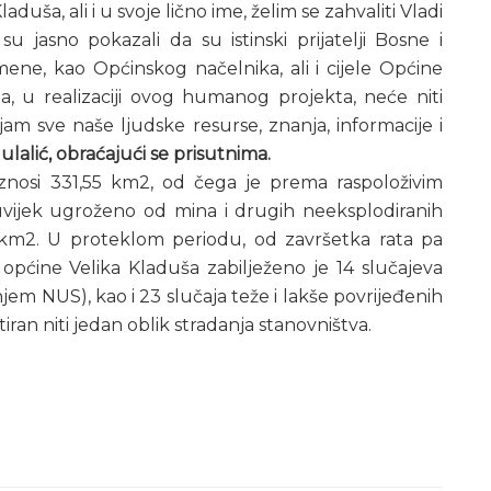
uša, ali i u svoje lično ime, želim se zahvaliti Vladi
asno pokazali da su istinski prijatelji Bosne i
 mene, kao Općinskog načelnika,
ali i cijele Općine
, u realizaciji ovog humanog projekta, neće niti
ljam sve naše ljudske resurse, znanja, informacije i
ulalić, obraćajući se prisutnima.
znosi 331,55 km2, od čega je prema raspoloživim
vijek ugroženo od mina i drugih neeksplodiranih
3 km2. U proteklom periodu, od završetka rata pa
pćine Velika Kladuša zabilježeno je 14 slučajeva
jem NUS), kao i 23 slučaja teže i lakše povrijeđenih
tiran niti jedan oblik stradanja stanovništva.