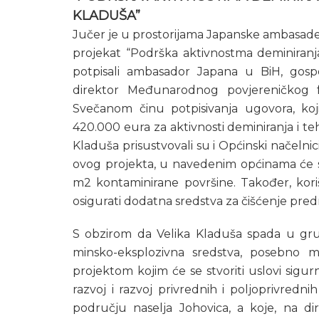
KLADUŠA”
Jučer je u prostorijama Japanske ambasade
projekat “Podrška aktivnostma deminiranj
potpisali ambasador Japana u BiH, gospo
direktor Međunarodnog povjereničkog f
Svečanom činu potpisivanja ugovora, koj
420.000 eura za aktivnosti deminiranja i te
Kladuša prisustvovali su i Općinski načelnic
ovog projekta, u navedenim općinama će se
m2 kontaminirane površine. Također, kori
osigurati dodatna sredstva za čišćenje pre
S obzirom da Velika Kladuša spada u gru
minsko-eksplozivna sredstva, posebno
projektom kojim će se stvoriti uslovi sigurnij
razvoj i razvoj privrednih i poljoprivredni
području naselja Johovica, a koje, na dir