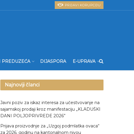
PRIJAVI KORUPCIJU
I PREDUZEĆA
DIJASPORA
E-UPRAVA
Najnoviji članci
Javni poziv za iskaz interesa za učestvovanje na
sajamskoj prodaji kroz manifestaciju „KLADUŠKI
DANI POLJOPRIVREDE 2026”
Prijava proizvodnje za „Uzgoj podmlatka ovaca“
za 2026. godinu na kantonalnom nivou