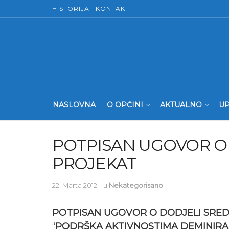
HISTORIJA
KONTAKT
NASLOVNA
O OPĆINI
AKTUALNO
UP
POTPISAN UGOVOR O 
PROJEKAT
22. Marta 2012.
u
Nekategorisano
POTPISAN UGOVOR O DODJELI SRED
“
PODRŠKA
AKTIVNOSTIMA DEMINIRAN