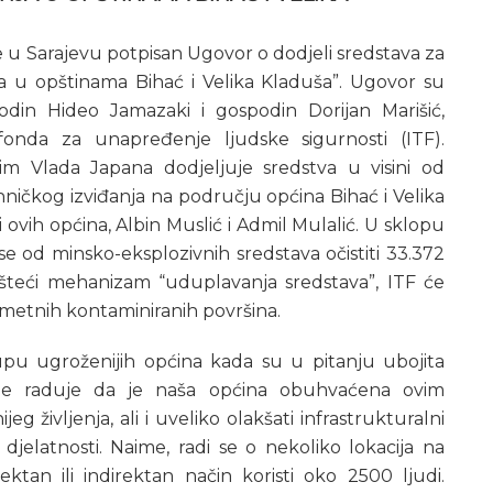
 u Sarajevu potpisan Ugovor o dodjeli sredstava za
a u opštinama Bihać i Velika Kladuša”. Ugovor su
din Hideo Jamazaki i gospodin Dorijan Marišić,
onda za unapređenje ljudske sigurnosti (ITF).
im Vlada Japana dodjeljuje sredstva u visini od
hničkog izviđanja na području općina Bihać i Velika
i ovih općina, Albin Muslić i Admil Mulalić. U sklopu
 od minsko-eksplozivnih sredstava očistiti 33.372
šteći mehanizam “uduplavanja sredstava”, ITF će
dmetnih kontaminiranih površina.
pu ugroženijih općina kada su u pitanju ubojita
 me raduje da je naša općina obuhvaćena ovim
eg življenja, ali i uveliko olakšati infrastrukturalni
h djelatnosti. Naime, radi se o nekoliko lokacija na
ektan ili indirektan način koristi oko 2500 ljudi.