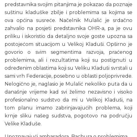
predstavnika svojim pitanjima je pokazao da poznaje
suštinu kladuške zbilje i problemima sa kojima se
ova općina susreće. Načelnik Mulalić je srdačno
zahvalio na posjeti predstavnika OHR-a, pa je ovu
priliku i iskoristio da detaljno svoje goste upozna sa
postojećom situacijom u Velikoj Kladuši. Opširno je
govorio o svim segmentima razvoja, praćenog
problemima, ali i rezultatima koji su postignuti u
određenim oblastima koji su Veliku Kladuši svrstali u
sami vrh Federacije, posebno u oblasti poljoprivrede.
Nelogično je, naglasio je Mulalić nekoliko puta da u
današnje vrijeme kad svi želimo nezavisno i visoko
profesionalno sudstvo da mi u Velikoj Kladuši, na
tom planu imamo zabrinjavajućih problema, koji
krnje sliku našeg sudstva, pogotovo na području
Velike Kladuše.
Upoznavajući ambasadora Bachura o problemima ,