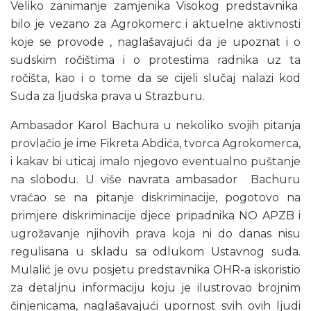
Veliko zanimanje zamjenika Visokog predstavnika
bilo je vezano za Agrokomerc i aktuelne aktivnosti
koje se provode , naglašavajući da je upoznat i o
sudskim ročištima i o protestima radnika uz ta
ročišta, kao i o tome da se cijeli slučaj nalazi kod
Suda za ljudska prava u Strazburu.
Ambasador Karol Bachura u nekoliko svojih pitanja
provlačio je ime Fikreta Abdića, tvorca Agrokomerca,
i kakav bi uticaj imalo njegovo eventualno puštanje
na slobodu. U više navrata ambasador Bachuru
vraćao se na pitanje diskriminacije, pogotovo na
primjere diskriminacije djece pripadnika NO APZB i
ugrožavanje njihovih prava koja ni do danas nisu
regulisana u skladu sa odlukom Ustavnog suda.
Mulalić je ovu posjetu predstavnika OHR-a iskoristio
za detaljnu informaciju koju je ilustrovao brojnim
činjenicama, naglašavajući upornost svih ovih ljudi