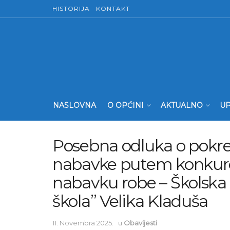
HISTORIJA
KONTAKT
NASLOVNA
O OPĆINI
AKTUALNO
UP
Posebna odluka o pokre
nabavke putem konkure
nabavku robe – Školska
škola” Velika Kladuša
11. Novembra 2025.
u
Obavijesti