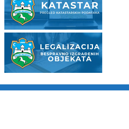
KONTAKT PODACI
POLITIKA PRIVATNOSTI
POLITIKA KOLAČIĆA
USLOVI KORIŠTENJA
Izrada:
WebSolutions