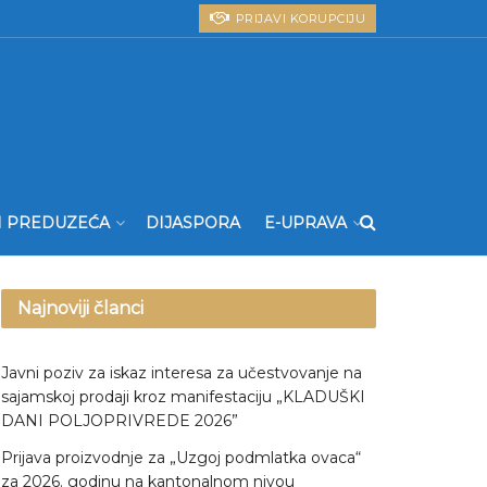
PRIJAVI KORUPCIJU
I PREDUZEĆA
DIJASPORA
E-UPRAVA
Najnoviji članci
Javni poziv za iskaz interesa za učestvovanje na
sajamskoj prodaji kroz manifestaciju „KLADUŠKI
DANI POLJOPRIVREDE 2026”
Prijava proizvodnje za „Uzgoj podmlatka ovaca“
za 2026. godinu na kantonalnom nivou