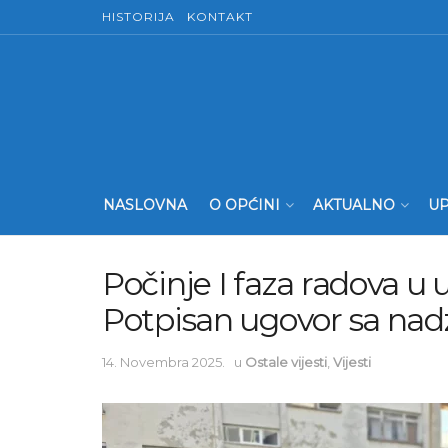
HISTORIJA
KONTAKT
NASLOVNA
O OPĆINI
AKTUALNO
UP
Počinje I faza radova u u
Potpisan ugovor sa na
14. Novembra 2025.
u
Ostale vijesti
,
Vijesti