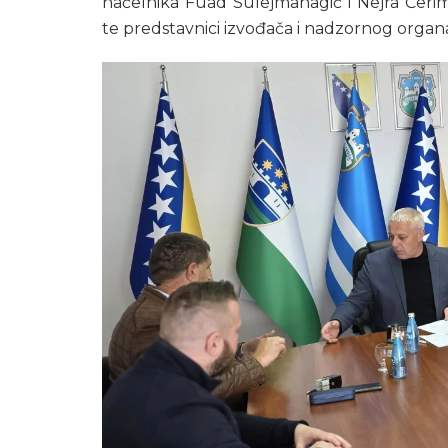
načelnika Fuad Sulejmanagić i Nejra Ćerim
te predstavnici izvođača i nadzornog organ