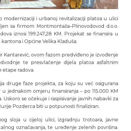
dernizaciji i urbanoj revitalizaciji platoa u ulici
pljen sa firmom Montmontaža–Plinovodovod d.o.o.
dova iznosi 199.247,28 KM. Projekat se finansira u
kantona i Općine Velika Kladuša.
ir Kantarević, ovom fazom predviđeno je izvođenje
a odvodnje te presvlačenje dijela platoa asfaltnim
ve etape radova.
ja druge faze projekta, za koju su već osigurana
 u jednakom omjeru finansiranja – po 115.000 KM
. Uskoro se očekuje i raspisivanje javnih nabavki za
rije Pozderca biti u potpunosti finaliziran.
g sloja u cijeloj ulici, izgradnju trotoara, javne
ontalnog označavanja, te uređenje zelenih površina.