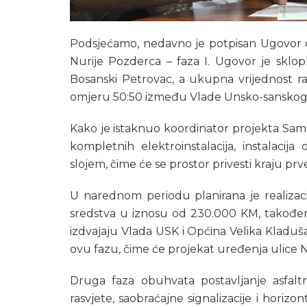
Podsjećamo, nedavno je potpisan Ugovor o mo
Nurije Pozderca – faza I. Ugovor je sklo
Bosanski Petrovac, a ukupna vrijednost ra
omjeru 50:50 između Vlade Unsko-sanskog 
Kako je istaknuo koordinator projekta Sam
kompletnih elektroinstalacija, instalacij
slojem, čime će se prostor privesti kraju pr
U narednom periodu planirana je realizaci
sredstva u iznosu od 230.000 KM, također
izdvajaju Vlada USK i Općina Velika Kladuša
ovu fazu, čime će projekat uređenja ulice Nu
Druga faza obuhvata postavljanje asfaltno
rasvjete, saobraćajne signalizacije i horiz