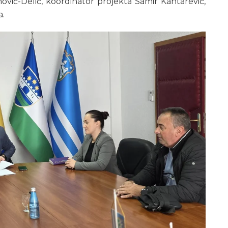
ović-Delić, koordinator projekta Samir Kantarević,
a.