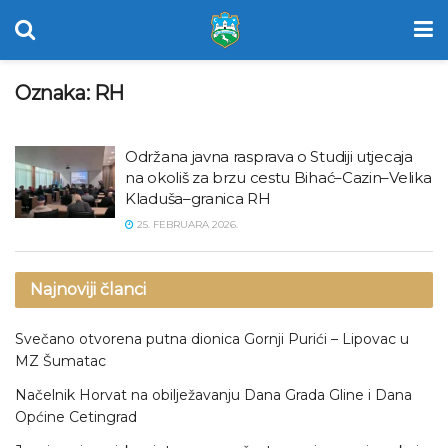
Oznaka:
RH
Održana javna rasprava o Studiji utjecaja
na okoliš za brzu cestu Bihać–Cazin–Velika
Kladuša–granica RH
25. FEBRUARA 2026.
Najnoviji članci
Svečano otvorena putna dionica Gornji Purići – Lipovac u
MZ Šumatac
Načelnik Horvat na obilježavanju Dana Grada Gline i Dana
Općine Cetingrad