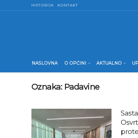
HISTORIJA
KONTAKT
NASLOVNA
O OPĆINI
AKTUALNO
UP
Oznaka:
Padavine
Sast
Osvrt
prote