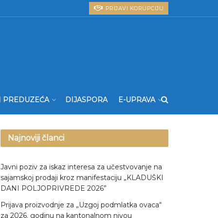
PRIJAVI KORUPCIJU
I PREDUZEĆA
DIJASPORA
E-UPRAVA
Najnoviji članci
Javni poziv za iskaz interesa za učestvovanje na
sajamskoj prodaji kroz manifestaciju „KLADUŠKI
DANI POLJOPRIVREDE 2026”
Prijava proizvodnje za „Uzgoj podmlatka ovaca“
za 2026. godinu na kantonalnom nivou