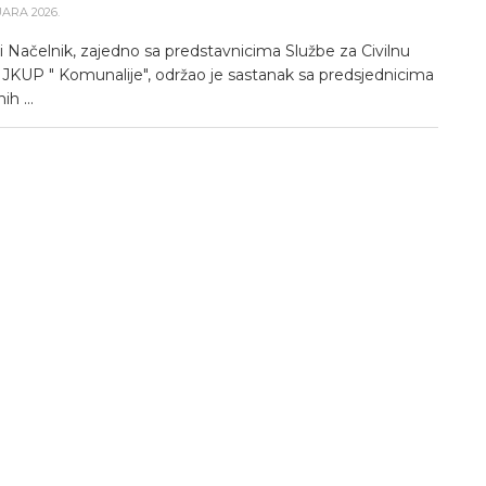
UARA 2026.
 Načelnik, zajedno sa predstavnicima Službe za Civilnu
i JKUP " Komunalije", održao je sastanak sa predsjednicima
h ...