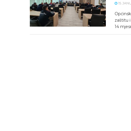
15. JAN
Općinski
zaštitu 
14 mjesni