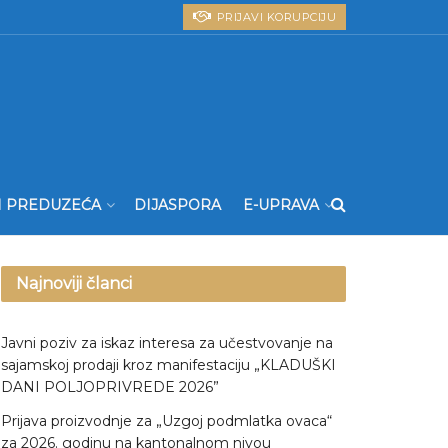
PRIJAVI KORUPCIJU
I PREDUZEĆA
DIJASPORA
E-UPRAVA
Najnoviji članci
Javni poziv za iskaz interesa za učestvovanje na
sajamskoj prodaji kroz manifestaciju „KLADUŠKI
DANI POLJOPRIVREDE 2026”
Prijava proizvodnje za „Uzgoj podmlatka ovaca“
za 2026. godinu na kantonalnom nivou