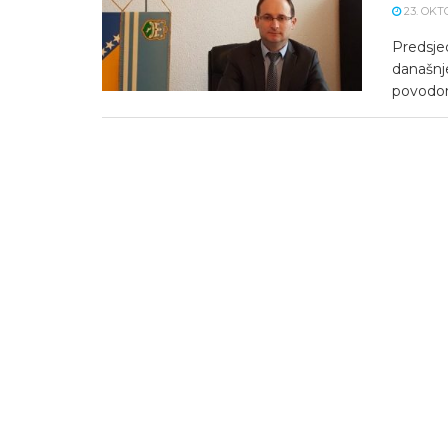
23. OKT
Predsje
današnj
povodom 