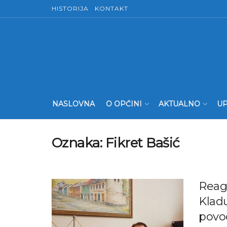
HISTORIJA
KONTAKT
NASLOVNA
O OPĆINI
AKTUALNO
UP
Oznaka:
Fikret Bašić
Reag
Kladu
povo