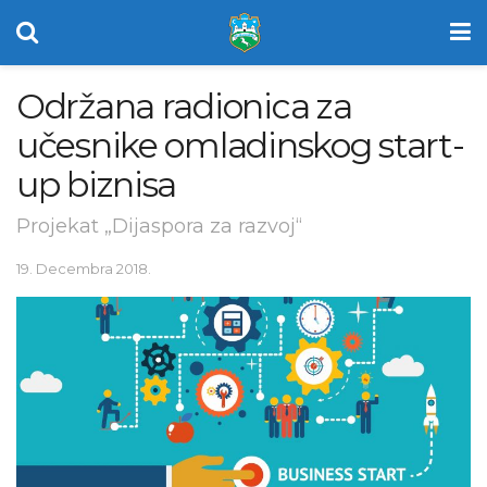
Održana radionica za
učesnike omladinskog start-
up biznisa
Projekat „Dijaspora za razvoj“
19. Decembra 2018.