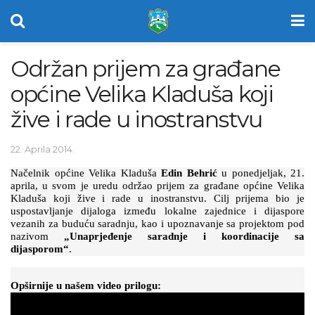
Održan prijem za građane
općine Velika Kladuša koji
žive i rade u inostranstvu
22. Aprila 2014.
Načelnik općine Velika Kladuša
Edin Behrić
u ponedjeljak, 21.
aprila, u svom je uredu održao prijem za građane općine Velika
Kladuša koji žive i rade u inostranstvu. Cilj prijema bio je
uspostavljanje dijaloga između lokalne zajednice i dijaspore
vezanih za buduću saradnju, kao i upoznavanje sa projektom pod
nazivom
„Unaprjeđenje saradnje i koordinacije sa
dijasporom“
.
Opširnije u našem video prilogu: