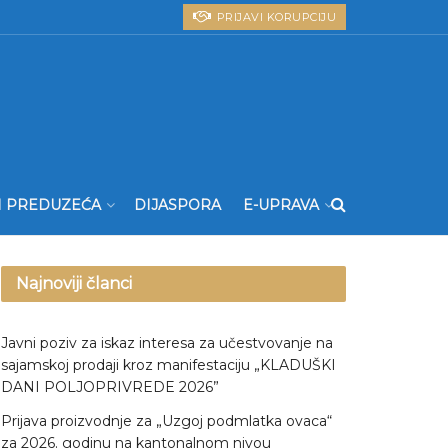
PRIJAVI KORUPCIJU
I PREDUZEĆA
DIJASPORA
E-UPRAVA
Najnoviji članci
Javni poziv za iskaz interesa za učestvovanje na
sajamskoj prodaji kroz manifestaciju „KLADUŠKI
DANI POLJOPRIVREDE 2026”
Prijava proizvodnje za „Uzgoj podmlatka ovaca“
za 2026. godinu na kantonalnom nivou