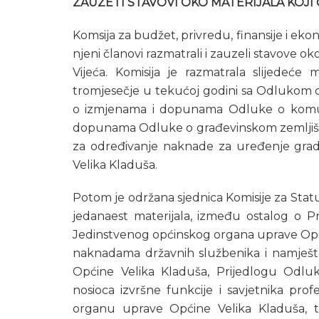
ZAUZETI STAVOVI OKO MATERIJALA KOJI Ć
Komsija za budžet, privredu, finansije i eko
njeni članovi razmatrali i zauzeli stavove oko
Vijeća. Komisija je razmatrala slijedeće 
tromjesečje u tekućoj godini sa Odlukom o 
o izmjenama i dopunama Odluke o komun
dopunama Odluke o građevinskom zemljištu
za određivanje naknade za uređenje grad
Velika Kladuša.
Potom je održana sjednica Komisije za Statut
jedanaest materijala, između ostalog o Pr
Jedinstvenog općinskog organa uprave Opći
naknadama državnih službenika i namješ
Općine Velika Kladuša, Prijedlogu Odlu
nosioca izvršne funkcije i savjetnika pr
organu uprave Općine Velika Kladuša,