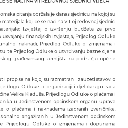
E SE NAĆI NA VII REDOVNOJ SJEDNICI VIJEĆA
nomska pitanja održala je danas sjednicu na kojoj su
 materijala koji će se naći na VII-oj redovnoj sjednici
materijale: Izvještaj o izvršenju budžeta za prvo
usvajanju financijskih izvještaja, Prijedlog Odluke
alnoj naknadi, Prijedlog Odluke o izmjenama i
, te Prijedlog Odluke o utvrđivanju bazne cijene
skog građevinskog zemljišta na području općine
 i propise na kojoj su razmatrani i zauzeti stavovi o
ijedlogu Odluke o organizaciji i djelokrugu rada
ne Velika Kladuša, Prijedlogu Odluke o plaćama i
tenika u Jedinstvenom općinskom organu uprave
ke o plaćama i naknadama izabranih zvaničnika,
ofesionalno angažiranih u Jedinstvenom općinskom
 te Prijedlogu Odluke o izmjenama i dopunama