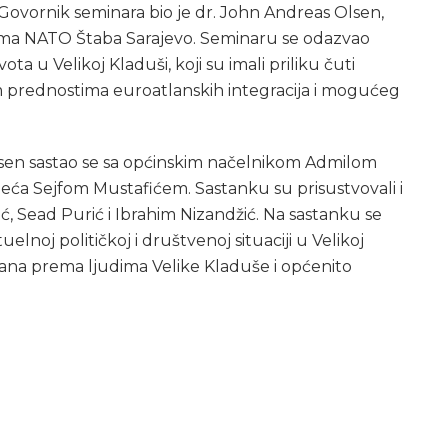
Govornik seminara bio je dr. John Andreas Olsen,
ima NATO Štaba Sarajevo. Seminaru se odazvao
ota u Velikoj Kladuši, koji su imali priliku čuti
im prednostima euroatlanskih integracija i mogućeg
lsen sastao se sa općinskim načelnikom Admilom
eća Sejfom Mustafićem. Sastanku su prisustvovali i
ć, Sead Purić i Ibrahim Nizandžić. Na sastanku se
elnoj političkoj i društvenoj situaciji u Velikoj
ana prema ljudima Velike Kladuše i općenito