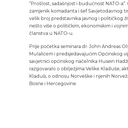
“Prošlost, sadašnjost i budućnost NATO-a”. 
zamjenik komadanta i šef Savjetodavnog t
velik broj predstavnika javnog i političkog živ
nešto više o političkim, ekonomskim i vojn
članstva u NATO-u.
Prije početka seminara dr. John Andreas O
Mulalićem i predsjedavajućim Općinskog vij
savjetnici općinskog načelnika Husein Hadži
razgovaralo o obilježjima Velike Kladuše, aktu
Kladuši, o odnosu Norveške i njenih Norvež
Bosne i Hercegovine.