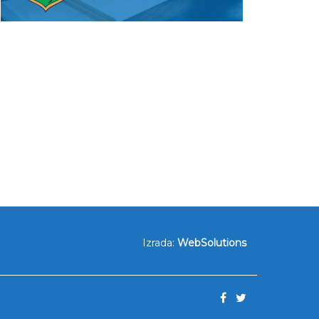
Izrada:
WebSolutions