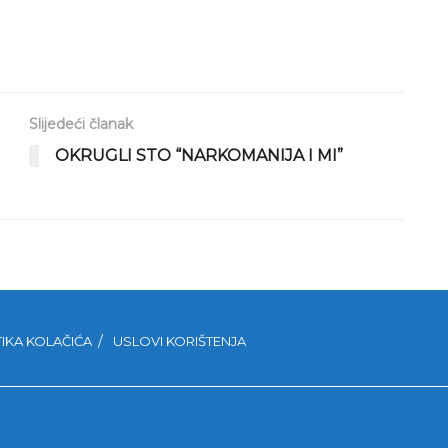
Slijedeći članak
OKRUGLI STO “NARKOMANIJA I MI”
TIKA KOLAČIĆA
USLOVI KORIŠTENJA