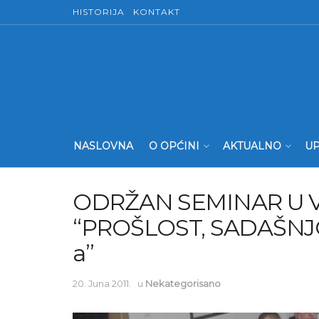
HISTORIJA
KONTAKT
NASLOVNA
O OPĆINI
AKTUALNO
UP
ODRŽAN SEMINAR U V
“PROŠLOST, SADAŠNJ
a”
20. Juna 2011.
u
Nekategorisano