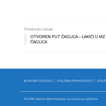
Predhodni članak
OTVOREN PUT ČAGLICA – LAKIĆI U MZ
ČAGLICA
KONTAKT PODACI
POLITIKA PRIVATNOSTI
POLI
© 2018 Općina Velika Kladuša. Sva prava su zadržana