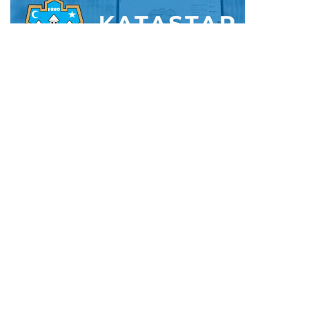
KONTAKT PODACI
POLITIKA PRIVATNOSTI
POLITIKA KOLAČIĆA
USLOVI KORIŠTENJA
Izrada:
WebSolutions