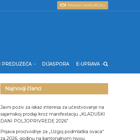
PRIJAVI KORUPCIJU
I PREDUZEĆA
DIJASPORA
E-UPRAVA
Najnoviji članci
Javni poziv za iskaz interesa za učestvovanje na
sajamskoj prodaji kroz manifestaciju „KLADUŠKI
DANI POLJOPRIVREDE 2026”
Prijava proizvodnje za „Uzgoj podmlatka ovaca“
za 2026. godinu na kantonalnom nivou