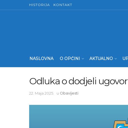
HISTORIJA
KONTAKT
NASLOVNA
O OPĆINI
AKTUALNO
UP
Odluka o dodjeli ugovo
22. Maja 2025.
u
Obavijesti