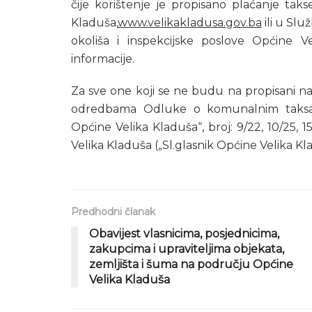
čije korištenje je propisano plaćanje tak
Kladuša,
www.velikakladusa.gov.ba
ili u Slu
okoliša i inspekcijske poslove Općine 
informacije.
Za sve one koji se ne budu na propisani na
odredbama Odluke o komunalnim taksama
Općine Velika Kladuša“, broj: 9/22, 10/25
Velika Kladuša („Sl.glasnik Općine Velika Kladu
Predhodni članak
Obavijest vlasnicima, posjednicima,
zakupcima i upraviteljima objekata,
zemljišta i šuma na području Općine
Velika Kladuša