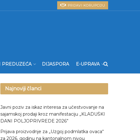
PRIJAVI KORUPCIJU
I PREDUZEĆA
DIJASPORA
E-UPRAVA
Najnoviji članci
Javni poziv za iskaz interesa za učestvovanje na
sajamskoj prodaji kroz manifestaciju „KLADUŠKI
DANI POLJOPRIVREDE 2026”
Prijava proizvodnje za „Uzgoj podmlatka ovaca“
za 2026. godinu na kantonalnom nivou