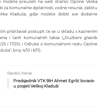
se možete preuzeti na web stranici Općine Velika
žbi za komunalne djelatnosti, vodne resurse, zaštitu
Velika Kladuša, gdje možete dobiti sve dodatne
čin pridržavali postupit će se u skladu s kaznenim
 i tarifi komunalnih taksa („Službeni glasnik
, 15/25 i 17/25) i Odluke o komunalnom redu Općine
ša“, broj: 4/10 i 6/11).
Slijedeći članak
Predsjednik VTK BiH Ahmet Egrlić boravio
u posjeti Velikoj Kladuši