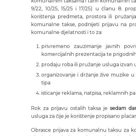
komunalnim taksama i tarifi komunalnih tak
9/22, 10/25, 15/25 i 17/25) u članu 8. pr
korištenja predmeta, prostora ili pružanj
komunalne takse, podnijeti prijavu na pr
komunalne djelatnosti i to za:
privremeno zauzimanje javnih površ
komercijalnih prezentacija te prigodni
prodaju roba ili pružanje usluga izvan u
organizovanje i držanje žive muzike u
tipa
isticanje reklama, natpisa, reklamnih pano
Rok za prijavu ostalih taksa je
sedam da
usluga za čije je korištenje propisano plaćan
Obrasce prijava za komunalnu taksu za kor