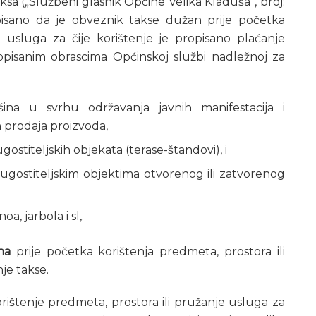
sa („Službeni glasnik Općine Velika Kladuša“, broj:
opisano da je obveznik takse dužan prije početka
a usluga za čije korištenje je propisano plaćanje
opisanim obrascima Općinskoj službi nadležnoj za
ina u svrhu održavanja javnih manifestacija i
h prodaja proizvoda,
gostiteljskih objekata (terase-štandovi), i
 ugostiteljskim objektima otvorenog ili zatvorenog
a, jarbola i sl,.
na
prije početka korištenja predmeta, prostora ili
je takse.
ištenje predmeta, prostora ili pružanje usluga za