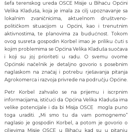
šefa terenskog ureda OSCE Misije u Bihaću Općini
Velika Kladuša, koja je imala za cilj upoznavanje sa
lokalnim zvaničnicima, aktuelnom društveno-
političkom situacijom u Općini, kao i trenutnim
aktivnostima, te planovima za budućnost. Tokom
ovog susreta gospodin Korbel imao je priliku čuti s
kojim problemima se Općina Velika Kladuša suočava
i koji su joj prioriteti u radu. O svemu ovome
Općinski načelnik je detaljno govorio s posebnim
naglaskom na značaj i potrebu rješavanja pitanja
Agrokomerca i razvoja privrede na području Općine.
Petr Korbel zahvalio se na prijemu i iscrpnim
informacijama, ističući da Općina Velika Kladuša ima
velike potencijale i da bi Misija OSCE mogla puno
toga uraditi. „Mi smo tu da vam pomognemo“
naglasio je gospodin Korbel, a potom je govorio o
ciljevima Misije OSCE u Bihaću kad su u pitanju