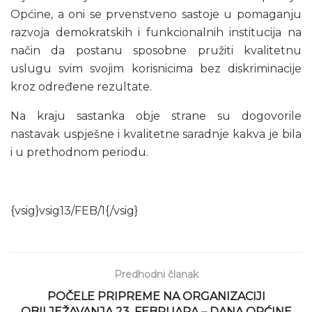
Općine, a oni se prvenstveno sastoje u pomaganju
razvoja demokratskih i funkcionalnih institucija na
način da postanu sposobne pružiti kvalitetnu
uslugu svim svojim korisnicima bez diskriminacije
kroz određene rezultate.
Na kraju sastanka obje strane su dogovorile
nastavak uspješne i kvalitetne saradnje kakva je bila
i u prethodnom periodu.
{vsig}vsig13/FEB/1{/vsig}
Predhodni članak
POČELE PRIPREME NA ORGANIZACIJI
OBILJEŽAVANJA 23. FEBRUARA – DANA OPĆINE