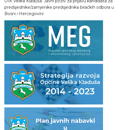
OIK Velika Kladuša: Javni poziv za prijavu kandidata za
predsjednike/zamjenike predsjednika biračkih odbora u
Bosni i Hercegovini