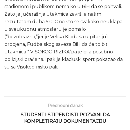
stadionom i publikom nema ko u BiH da se pohvali.
Zato je jučerašnja utakmica završila našim
rezultatom duha 5:0. Ono što se svakako neuklapa
u sveukupnu atmosferu je pomalo
(“bezobrazna,”jer je Velika Kladuša u pitanju)
procjena, Fudbalskog saveza BiH da će to biti
utakmica “ VISOKOG RIZIKA”pa je bila posebno
policijski praćena. Ipak je kladuški sport pokazao da
su sa Visokog nisko pali.
Predhodni članak
STUDENTI-STIPENDISTI POZVANI DA
KOMPLETIRAJU DOKUMENTACIJU