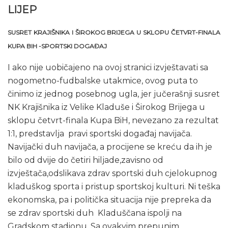
LIJEP
SUSRET KRAJIŠNIKA I ŠIROKOG BRIJEGA U SKLOPU ČETVRT-FINALA
KUPA BIH -SPORTSKI DOGAĐAJ
I ako nije uobičajeno na ovoj stranici izvještavati sa
nogometno-fudbalske utakmice, ovog puta to
činimo iz jednog posebnog ugla, jer jučerašnji susret
NK Krajišnika iz Velike Kladuše i Širokog Brijega u
sklopu četvrt-finala Kupa BiH, nevezano za rezultat
1:1, predstavlja pravi sportski događaj navijača.
Navijački duh navijača, a procijene se kreću da ih je
bilo od dvije do četiri hiljade,zavisno od
izvještača,odslikava zdrav sportski duh cjelokupnog
kladuškog sporta i pristup sportskoj kulturi. Ni teška
ekonomska, pa i politička situacija nije prepreka da
se zdrav sportski duh Kladuščana ispolji na
Gradskom stadionu. Sa ovakvim prepunim