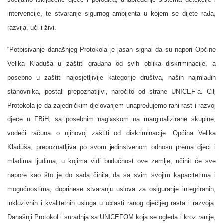
intervencije, te stvaranje sigurnog ambijenta u kojem se dijete rađa,
razvija, uči i živi.
“
Potpisivanje
današnjeg Protokola je jasan signal da su napori Općine
Velika Kladuša u zaštiti građana od svih oblika diskriminacije, a
posebno u zaštiti najosjetljivije kategorije društva, naših najmlađih
stanovnika, postali prepoznatljivi, naročito od strane UNICEF-a. Cilj
Protokola je da zajedničkim djelovanjem unapređujemo rani rast i razvoj
djece u FBiH, sa posebnim naglaskom na marginalizirane skupine,
vodeći računa o njihovoj zaštiti od diskriminacije. Općina Velika
Kladuša, prepoznatljiva po svom jedinstvenom odnosu prema djeci i
mladima ljudima, u kojima vidi budućnost ove zemlje, učinit će sve
napore kao što je do sada činila, da sa svim svojim kapacitetima i
mogućnostima, doprinese stvaranju uslova za osiguranje integriranih,
inkluzivnih i kvalitetnih usluga u oblasti ranog dječijeg rasta i razvoja.
Današnji Protokol i suradnja sa UNICEFOM koja se ogleda i kroz ranije,