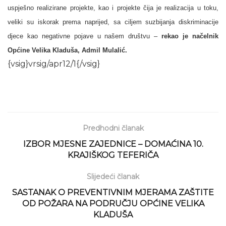
uspješno realizirane projekte, kao i projekte čija je realizacija u toku,
veliki su iskorak prema naprijed, sa ciljem suzbijanja diskriminacije
djece kao negativne pojave u našem društvu –
rekao
je načelnik
Općine Velika Kladuša, Admil Mulalić.
{vsig}vrsig/apr12/1{/vsig}
Predhodni članak
IZBOR MJESNE ZAJEDNICE – DOMAĆINA 10.
KRAJIŠKOG TEFERIČA
Slijedeći članak
SASTANAK O PREVENTIVNIM MJERAMA ZAŠTITE
OD POŽARA NA PODRUČJU OPĆINE VELIKA
KLADUŠA