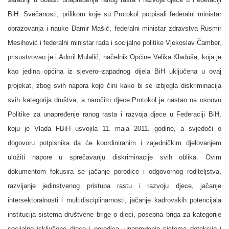
BiH. Svečanosti, prilikom koje su Protokol potpisali federalni ministar
obrazovanja i nauke Damir Mašić, federalni ministar zdravstva Rusmir
Mesihović i federalni ministar rada i socijalne politike Vjekoslav Čamber,
prisustvovao je i Admil Mulalić, načelnik Općine Velika Kladuša, koja je
kao jedina općina iz sjevero
–
zapadnog dijela BiH uključena u ovaj
projekat, zbog svih napora koje čini kako bi se izbjegla diskriminacija
svih kategorija društva, a naročito
djece.
Protokol
je nastao na osnovu
Politike za unapređenje ranog rasta i razvoja djece u Federaciji BiH,
koju je Vlada FBiH usvojila 11. maja 2011. godine, a svjedoči o
dogovoru potpisnika da će koordiniranim i zajedničkim djelovanjem
uložiti napore u sprečavanju diskriminacije svih oblika. Ovim
dokumentom fokusira se jačanje porodice i odgovornog roditeljstva,
razvijanje jedinstvenog pristupa rastu i razvoju djece, jačanje
intersektoralnosti i multidisciplinarnosti, jačanje kadrovskih potencijala
institucija sistema društvene brige o djeci, posebna briga za kategorije
socijalno isključene djece i porodica, unapređenje sistema detekcije i