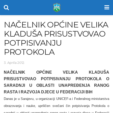
NAČELNIK OPĆINE VELIKA
KLADUŠA PRISUSTVOVAO
POTPISIVANJU
PROTOKOLA
3. Aprila 2012.
NAČELNIK OPĆINE VELIKA KLADUŠA
PRISUSTVOVAO POTPISIVANJU PROTOKOLA O
SARADNJI U OBLASTI UNAPREĐENJA RANOG
RASTA I RAZVOJA DJECE U FEDERACIJI BIH
Danas je u Sarajevu, u organizaciji UNICEF-a i Federalnog ministarstva
obrazovanja i nauke, upriličen svečani čin potpisivanja Protokola o
saradnji u oblasti unapređenja ranog rasta i razvoja djece u Federaciji