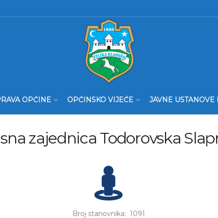
RAVA OPĆINE
OPĆINSKO VIJEĆE
JAVNE USTANOVE 
sna zajednica Todorovska Slap
Broj stanovnika: 1091