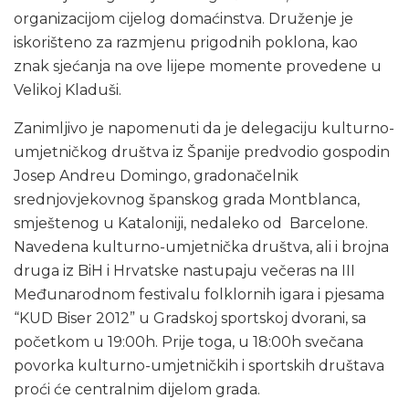
organizacijom cijelog domaćinstva. Druženje je
iskorišteno za razmjenu prigodnih poklona, kao
znak sjećanja na ove lijepe momente provedene u
Velikoj Kladuši.
Zanimljivo je napomenuti da je delegaciju kulturno-
umjetničkog društva iz Španije predvodio gospodin
Josep Andreu Domingo, gradonačelnik
srednjovjekovnog španskog grada Montblanca,
smještenog u Kataloniji, nedaleko od Barcelone.
Navedena kulturno-umjetnička društva, ali i brojna
druga iz BiH i Hrvatske nastupaju večeras na III
Međunarodnom festivalu folklornih igara i pjesama
“KUD Biser 2012” u Gradskoj sportskoj dvorani, sa
početkom u 19:00h. Prije toga, u 18:00h svečana
povorka kulturno-umjetničkih i sportskih društava
proći će centralnim dijelom grada.