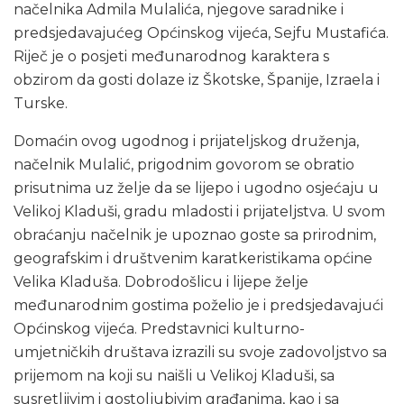
načelnika Admila Mulalića, njegove saradnike i
predsjedavajućeg Općinskog vijeća, Sejfu Mustafića.
Riječ je o posjeti međunarodnog karaktera s
obzirom da gosti dolaze iz Škotske, Španije, Izraela i
Turske.
Domaćin ovog ugodnog i prijateljskog druženja,
načelnik Mulalić, prigodnim govorom se obratio
prisutnima uz želje da se lijepo i ugodno osjećaju u
Velikoj Kladuši, gradu mladosti i prijateljstva. U svom
obraćanju načelnik je upoznao goste sa prirodnim,
geografskim i društvenim karatkeristikama općine
Velika Kladuša. Dobrodošlicu i lijepe želje
međunarodnim gostima poželio je i predsjedavajući
Općinskog vijeća. Predstavnici kulturno-
umjetničkih društava izrazili su svoje zadovoljstvo sa
prijemom na koji su naišli u Velikoj Kladuši, sa
susretljivim i gostoljubivim građanima, kao i sa