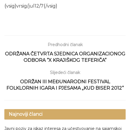
{vsig}vrsig/jul12/7{/vsig}
Predhodni članak
ODRŽANA ČETVRTA SJEDNICA ORGANIZACIONOG
ODBORA “X KRAJIŠKOG TEFERIČA”
Slijedeći članak
ODRŽAN III MEĐUNARODNI FESTIVAL
FOLKLORNIH IGARA I PJESAMA „KUD BISER 2012“
Najnoviji članci
Javni poziv za iskaz interesa za učestvovanje na sajamskoj