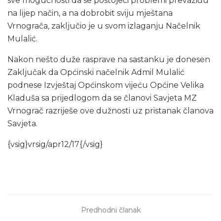
sve mogućnosti da se postojeći problemi prevaziđu
na lijep način, a na dobrobit sviju mještana
Vrnograča, zaključio je u svom izlaganju Načelnik
Mulalić.
Nakon nešto duže rasprave na sastanku je donesen
Zaključak da Općinski načelnik Admil Mulalić
podnese Izvještaj Općinskom vijeću Općine Velika
Kladuša sa prijedlogom da se članovi Savjeta MZ
Vrnograč razriješe ove dužnosti uz pristanak članova
Savjeta.
{vsig}vrsig/apr12/17{/vsig}
Predhodni članak