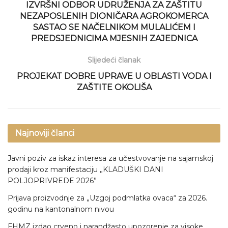
IZVRŠNI ODBOR UDRUŽENJA ZA ZAŠTITU
NEZAPOSLENIH DIONIČARA AGROKOMERCA
SASTAO SE NAČELNIKOM MULALIĆEM I
PREDSJEDNICIMA MJESNIH ZAJEDNICA
Slijedeći članak
PROJEKAT DOBRE UPRAVE U OBLASTI VODA I
ZAŠTITE OKOLIŠA
Najnoviji članci
Javni poziv za iskaz interesa za učestvovanje na sajamskoj
prodaji kroz manifestaciju „KLADUŠKI DANI
POLJOPRIVREDE 2026”
Prijava proizvodnje za „Uzgoj podmlatka ovaca“ za 2026.
godinu na kantonalnom nivou
FHMZ izdao crveno i narandžasto upozorenje za visoke