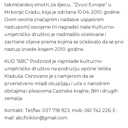
takmičarskoj smotri, za djecu, “Zvuci Evrope” u
Mrkonjić Gradu, koja je održana 10.04. 2010. godine.
Ovim veoma značajnim i nadasve uspješnim
nastupom( osvojene tri nagrade) naše Kulturno-
umjetničko društvo je nadmašilo očekivane i
zacrtane ciljeve prema kojima se očekivalo da se prvi
nastup izvede krajem 2010. godine.
KUD “ABC” Podzvizd je najmlađe kulturno-
umjetničko društvo na području općine Velika
Kladuša. Osnovano je s namjerom da se
prvenstveno mladi okupljaju i uče o narodnim
običajima i plesovima Cazinske krajine, BiH i drugih
zemalja.
Kontakt: Tel/fax: 037 718 923; mob. 061 742 226; E-
mail: abcfolklor@gmail.com