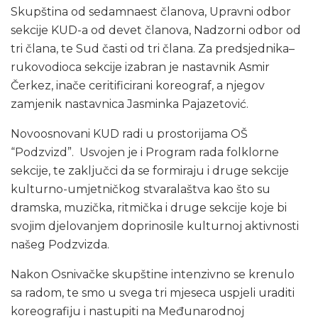
Skupština od sedamnaest članova, Upravni odbor
sekcije KUD-a od devet članova, Nadzorni odbor od
tri člana, te Sud časti od tri člana. Za predsjednika–
rukovodioca sekcije izabran je nastavnik Asmir
Čerkez, inače ceritificirani koreograf, a njegov
zamjenik nastavnica Jasminka Pajazetović.
Novoosnovani KUD radi u prostorijama OŠ
“Podzvizd”. Usvojen je i Program rada folklorne
sekcije, te zaključci da se formiraju i druge sekcije
kulturno-umjetničkog stvaralaštva kao što su
dramska, muzička, ritmička i druge sekcije koje bi
svojim djelovanjem doprinosile kulturnoj aktivnosti
našeg Podzvizda.
Nakon Osnivačke skupštine intenzivno se krenulo
sa radom, te smo u svega tri mjeseca uspjeli uraditi
koreografiju i nastupiti na Međunarodnoj