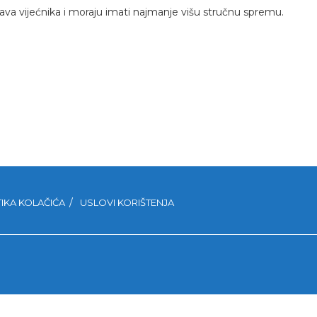
astava vijećnika i moraju imati najmanje višu stručnu spremu.
TIKA KOLAČIĆA
USLOVI KORIŠTENJA