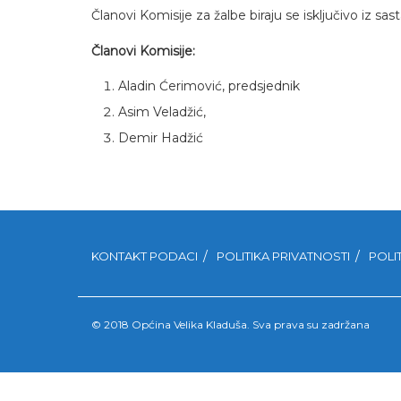
Članovi Komisije za žalbe biraju se isključivo iz s
Članovi Komisije:
Aladin Ćerimović, predsjednik
Asim Veladžić,
Demir Hadžić
KONTAKT PODACI
POLITIKA PRIVATNOSTI
POLI
© 2018 Općina Velika Kladuša. Sva prava su zadržana