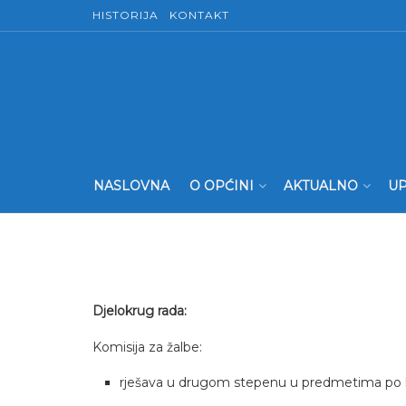
HISTORIJA
KONTAKT
NASLOVNA
O OPĆINI
AKTUALNO
UP
Djelokrug rada:
Komisija za žalbe:
rješava u drugom stepenu u predmetima po ko