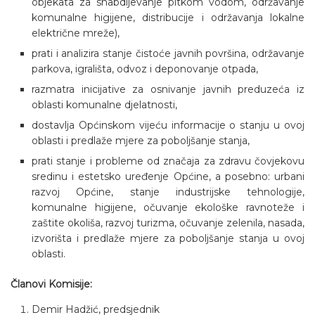
objekata za snabdijevanje pitkom vodom, održavanje
komunalne higijene, distribucije i održavanja lokalne
električne mreže),
prati i analizira stanje čistoće javnih površina, održavanje
parkova, igrališta, odvoz i deponovanje otpada,
razmatra inicijative za osnivanje javnih preduzeća iz
oblasti komunalne djelatnosti,
dostavlja Općinskom vijeću informacije o stanju u ovoj
oblasti i predlaže mjere za poboljšanje stanja,
prati stanje i probleme od značaja za zdravu čovjekovu
sredinu i estetsko uređenje Općine, a posebno: urbani
razvoj Općine, stanje industrijske tehnologije,
komunalne higijene, očuvanje ekološke ravnoteže i
zaštite okoliša, razvoj turizma, očuvanje zelenila, nasada,
izvorišta i predlaže mjere za poboljšanje stanja u ovoj
oblasti.
Članovi Komisije:
Demir Hadžić, predsjednik