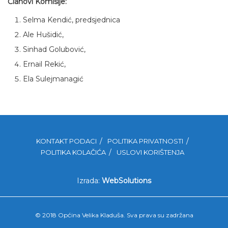
Članovi Komisije:
Selma Kendić, predsjednica
Ale Hušidić,
Sinhad Golubović,
Ernail Rekić,
Ela Sulejmanagić
KONTAKT PODACI
POLITIKA PRIVATNOSTI
POLITIKA KOLAČIĆA
USLOVI KORIŠTENJA
Izrada:
WebSolutions
© 2018 Općina Velika Kladuša. Sva prava su zadržana