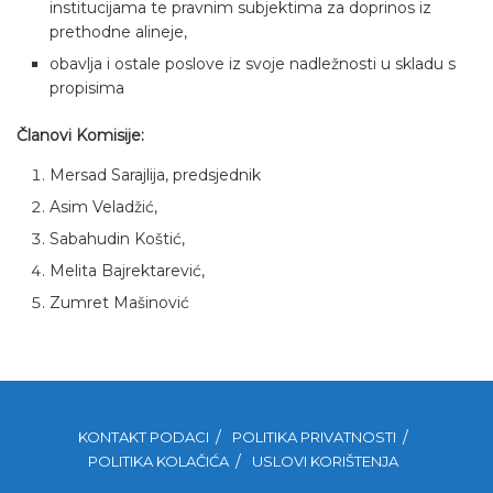
institucijama te pravnim subjektima za doprinos iz
prethodne alineje,
obavlja i ostale poslove iz svoje nadležnosti u skladu s
propisima
Članovi Komisije:
Mersad Sarajlija, predsjednik
Asim Veladžić,
Sabahudin Koštić,
Melita Bajrektarević,
Zumret Mašinović
KONTAKT PODACI
POLITIKA PRIVATNOSTI
POLITIKA KOLAČIĆA
USLOVI KORIŠTENJA