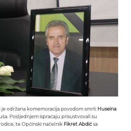
nas je održana komemoracija povodom smrti
Huseina
uša. Posljednjem ispraćaju prisustvovali su
orodice, te Općinski načelnik
Fikret Abdić
sa