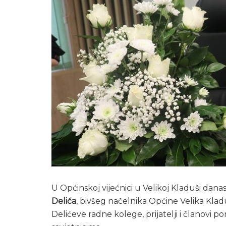
U Općinskoj vijećnici u Velikoj Kladuši da
Delića
, bivšeg načelnika Općine Velika Klad
Delićeve radne kolege, prijatelji i članovi p