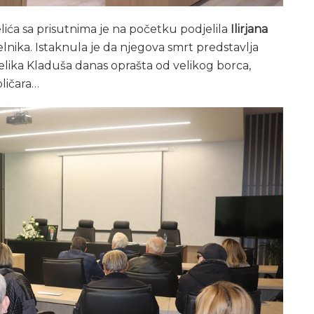
elića sa prisutnima je na početku podjelila
Ilirjana
lnika. Istaknula je da njegova smrt predstavlja
Velika Kladuša danas oprašta od velikog borca,
ličara…