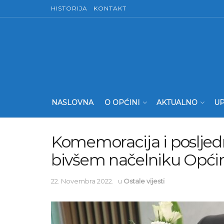
HISTORIJA
KONTAKT
NASLOVNA
O OPĆINI
AKTUALNO
UP
Komemoracija i posljed
bivšem načelniku Opći
22. Novembra 2022.
u
Ostale vijesti