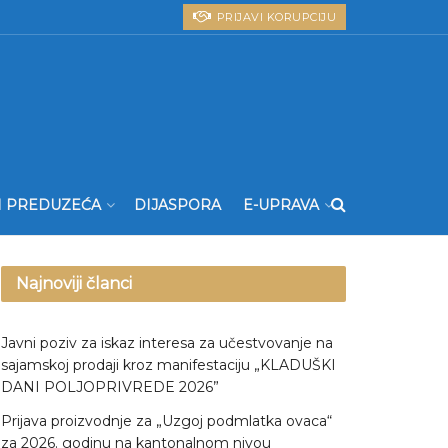
PRIJAVI KORUPCIJU
I PREDUZEĆA
DIJASPORA
E-UPRAVA
Najnoviji članci
Javni poziv za iskaz interesa za učestvovanje na
sajamskoj prodaji kroz manifestaciju „KLADUŠKI
DANI POLJOPRIVREDE 2026”
Prijava proizvodnje za „Uzgoj podmlatka ovaca“
za 2026. godinu na kantonalnom nivou