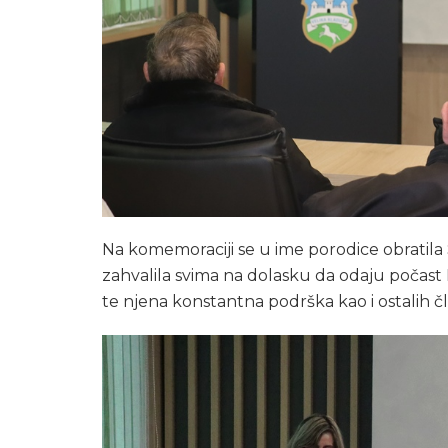
Na komemoraciji se u ime porodice obratila
zahvalila svima na dolasku da odaju počast 
te njena konstantna podrška kao i ostalih č