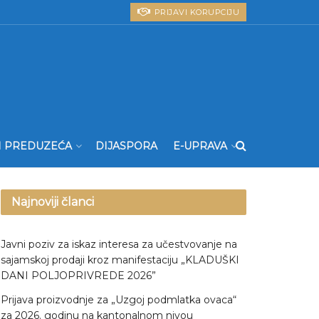
PRIJAVI KORUPCIJU
I PREDUZEĆA
DIJASPORA
E-UPRAVA
Najnoviji članci
Javni poziv za iskaz interesa za učestvovanje na
sajamskoj prodaji kroz manifestaciju „KLADUŠKI
DANI POLJOPRIVREDE 2026”
Prijava proizvodnje za „Uzgoj podmlatka ovaca“
za 2026. godinu na kantonalnom nivou