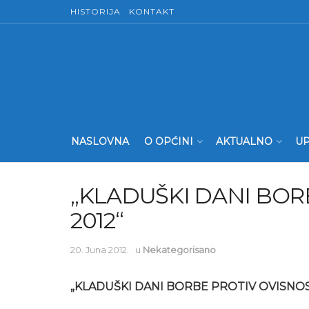
HISTORIJA
KONTAKT
NASLOVNA
O OPĆINI
AKTUALNO
UP
„KLADUŠKI DANI BOR
2012“
20. Juna 2012.
u
Nekategorisano
„KLADUŠKI DANI BORBE PROTIV OVISNOST