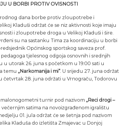
JU U BORBI PROTIV OVISNOSTI
odnog dana borbe protiv zloupotrebe i
koj Kladuši održat će se niz aktivnosti koje imaju
isnosti i zloupotrebe droga u Velikoj Kladuši i šire.
utvrđeni su na sastanku Tima za koordinaciju u borbi
i predsjednik Općinskog sportskog saveza prof.
 pedagoga tjelesnog odgoja osnovnih i srednjih
 u utorak 26. juna s početkom u 19:00 sati u
 na temu
„Narkomanija i mi“
. U srijedu 27. juna održat
se u četvrtak 28. juna održati u Vrnograču, Todorovu
e i malonogometni turnir pod nazivom
„Reci drogi –
 u večernjim satima na novoizgrađenom igralištu
nedjelju 01. jula održat će se šetnja pod nazivom
 Velika Kladuša do izletišta Zmajevac u Donjoj