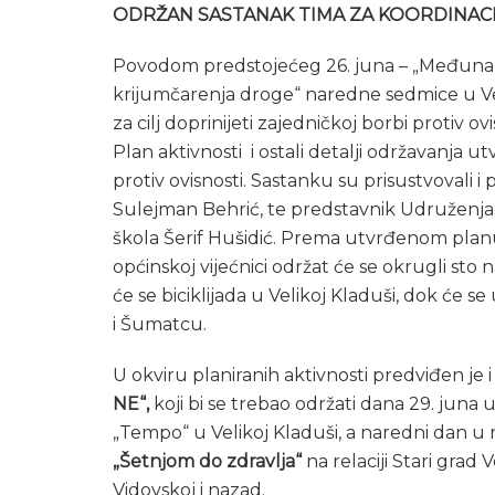
ODRŽAN SASTANAK TIMA ZA KOORDINACI
Povodom predstojećeg 26. juna – „Međunar
krijumčarenja droge“ naredne sedmice u Veli
za cilj doprinijeti zajedničkoj borbi protiv ov
Plan aktivnosti i ostali detalji održavanja 
protiv ovisnosti. Sastanku su prisustvovali 
Sulejman Behrić, te predstavnik Udruženja
škola Šerif Hušidić. Prema utvrđenom planu
općinskoj vijećnici održat će se okrugli sto
će se biciklijada u Velikoj Kladuši, dok će 
i Šumatcu.
U okviru planiranih aktivnosti predviđen j
NE“,
koji bi se trebao održati dana 29. juna
„Tempo“ u Velikoj Kladuši, a naredni dan u 
„Šetnjom do zdravlja“
na relaciji Stari grad
Vidovskoj i nazad.